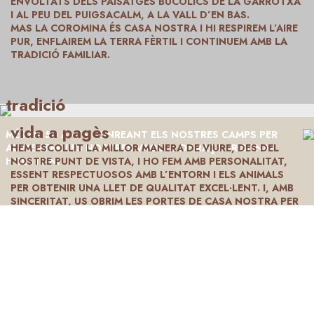
ENVOLTATS DELS PAISATGES BUCÒLICS DE LA GARROTXA
I AL PEU DEL PUIGSACALM, A LA VALL D’EN BAS.
MAS LA COROMINA ÉS CASA NOSTRA I HI RESPIREM L’AIRE
PUR, ENFLAIREM LA TERRA FÈRTIL I CONTINUEM AMB LA
TRADICIÓ FAMILIAR.
tradició
vida a pagès
MÉS DE 50 ANYS CONREANT ELS NOSTRES CAMPS PER
HEM ESCOLLIT LA MILLOR MANERA DE VIURE, DES DEL
ALIMENTAR LES NOSTRES VAQUES DE RAÇA FRISONA-
NOSTRE PUNT DE VISTA, I HO FEM AMB PERSONALITAT,
HOLSTEIN.
ESSENT RESPECTUOSOS AMB L’ENTORN I ELS ANIMALS
PER OBTENIR UNA LLET DE QUALITAT EXCEL·LENT. I, AMB
SINCERITAT, US OBRIM LES PORTES DE CASA NOSTRA PER
MOSTRAR-VOS COM ÉS UN A DIA PAGÈS.